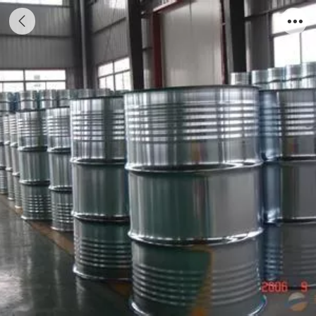
酚醛乙烯基酯树脂S-907