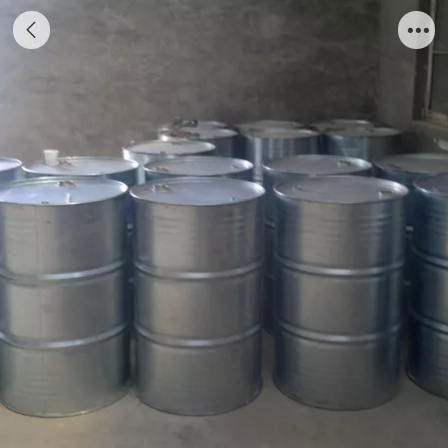
乙烯基酯树脂S-158