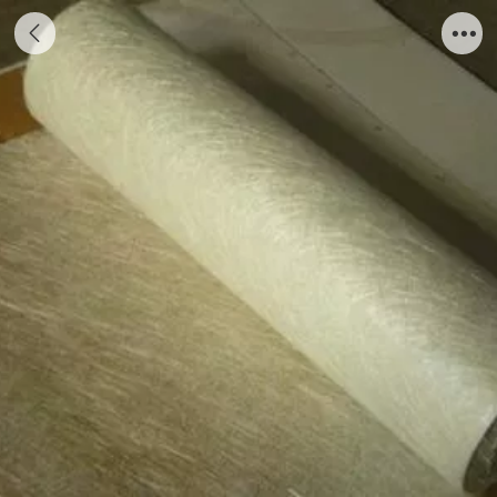
玻纤布短切毡 (1)