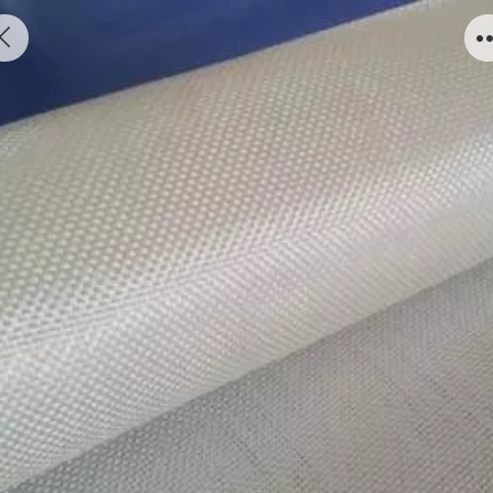
玻纤布04